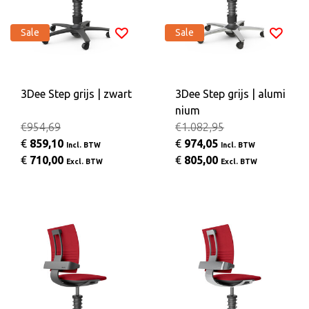
Sale
Sale
3Dee Step grijs | zwart
3Dee Step grijs | alumi
nium
€954,69
€1.082,95
€
859,10
€
974,05
Incl. BTW
Incl. BTW
€
710,00
€
805,00
Excl. BTW
Excl. BTW