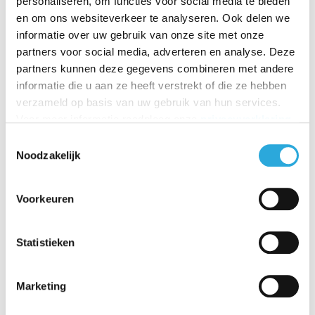
personaliseren, om functies voor social media te bieden
en om ons websiteverkeer te analyseren. Ook delen we
informatie over uw gebruik van onze site met onze
partners voor social media, adverteren en analyse. Deze
3Dee Comfort grijs | z
3Dee Comfort grijs | al
partners kunnen deze gegevens combineren met andere
wart
uminium
informatie die u aan ze heeft verstrekt of die ze hebben
€1.015,19
€1.143,45
verzameld op basis van uw gebruik van hun services.
€
913,55
€
1.027,29
Incl. BTW
Incl. BTW
Voor meer informatie raadpleeg onze
privacyverklaring
.
€
755,00
€
849,00
Excl. BTW
Excl. BTW
Toestemmingsselectie
Noodzakelijk
Voorkeuren
Statistieken
Marketing
Sale
Sale