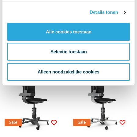
Details tonen
3Dee Comfort groen |
3Dee Comfort groen |
zwart
aluminium
Alle cookies toestaan
€1.015,19
€1.143,45
€
913,55
€
1.027,29
Incl. BTW
Incl. BTW
€
755,00
€
849,00
Excl. BTW
Excl. BTW
Selectie toestaan
Alleen noodzakelijke cookies
Sale
Sale