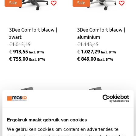
Sale
Sale
3Dee Comfort blauw |
3Dee Comfort blauw |
zwart
aluminium
€1.015,19
€1.143,45
€
913,55
€
1.027,29
Incl. BTW
Incl. BTW
€
755,00
€
849,00
Excl. BTW
Excl. BTW
Ergokruk maakt gebruik van cookies
We gebruiken cookies om content en advertenties te
Sale
Sale