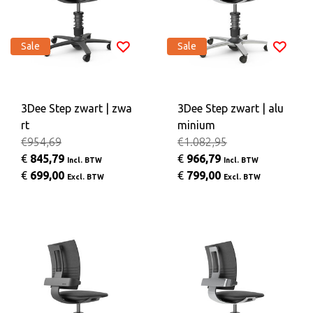
Sale
Sale
3Dee Step zwart | zwa
3Dee Step zwart | alu
rt
minium
€954,69
€1.082,95
€
845,79
€
966,79
Incl. BTW
Incl. BTW
€
699,00
€
799,00
Excl. BTW
Excl. BTW