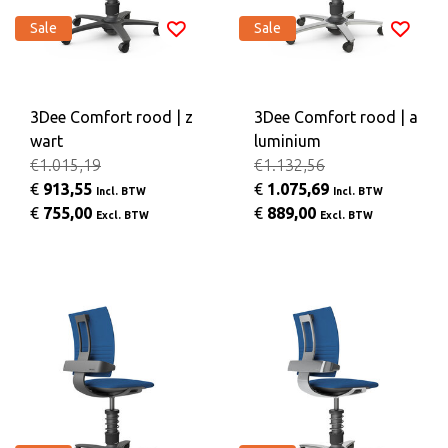
Sale
Sale
3Dee Comfort rood | z
3Dee Comfort rood | a
wart
luminium
€1.015,19
€1.132,56
€
913,55
€
1.075,69
Incl. BTW
Incl. BTW
€
755,00
€
889,00
Excl. BTW
Excl. BTW