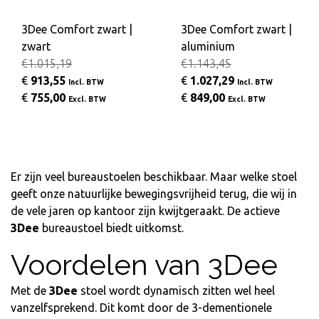
3Dee Comfort zwart |
3Dee Comfort zwart |
zwart
aluminium
€1.015,19
€1.143,45
€
913,55
€
1.027,29
Incl. BTW
Incl. BTW
€
755,00
€
849,00
Excl. BTW
Excl. BTW
Er zijn veel bureaustoelen beschikbaar. Maar welke stoel
geeft onze natuurlijke bewegingsvrijheid terug, die wij in
de vele jaren op kantoor zijn kwijtgeraakt. De actieve
3Dee
bureaustoel biedt uitkomst.
Voordelen van 3Dee
Met de
3Dee
stoel wordt dynamisch zitten wel heel
vanzelfsprekend. Dit komt door de 3-dementionele