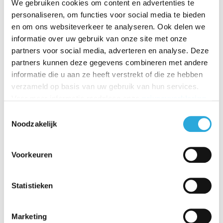
We gebruiken cookies om content en advertenties te
Zondag
Gesloten
personaliseren, om functies voor social media te bieden
en om ons websiteverkeer te analyseren. Ook delen we
18-7-26
Gesloten
informatie over uw gebruik van onze site met onze
25-7-26
Gesloten
partners voor social media, adverteren en analyse. Deze
1-8-26
Gesloten
partners kunnen deze gegevens combineren met andere
informatie die u aan ze heeft verstrekt of die ze hebben
verzameld op basis van uw gebruik van hun services.
Voor meer informatie raadpleeg onze
privacyverklaring
.
Toestemmingsselectie
Noodzakelijk
Voorkeuren
Statistieken
Marketing