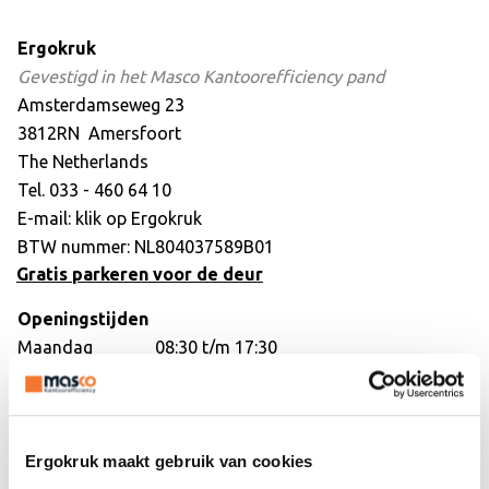
Ergokruk
Gevestigd in het Masco Kantoorefficiency pand
Amsterdamseweg 23
3812RN Amersfoort
The Netherlands
Tel. 033 - 460 64 10
E-mail: klik op
Ergokruk
BTW nummer: NL804037589B01
Gratis parkeren voor de deur
Openingstijden
Maandag
08:30 t/m 17:30
Dinsdag
08:30 t/m 17:30
Woensdag
08:30 t/m 17:30
Donderdag
08:30 t/m 17:30
Vrijdag
08:30 t/m 17:30
Ergokruk maakt gebruik van cookies
Zaterdag
10:00 t/m 16:00