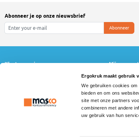
Abonneer je op onze nieuwsbrief
Abonneer
Klantenservice
Mijn accoun
Contact
Inloggen
Ergokruk maakt gebruik 
Over ons
Mijn bestelling
We gebruiken cookies om c
Algemene voorwaarden
Mijn verlanglijs
Linkpartners
Vergelijk produ
bieden en om ons websitev
Montage instructie
site met onze partners vo
Betaalmethoden
combineren met andere inf
Privacy Statement
uw gebruik van hun servic
Verzenden & retourneren