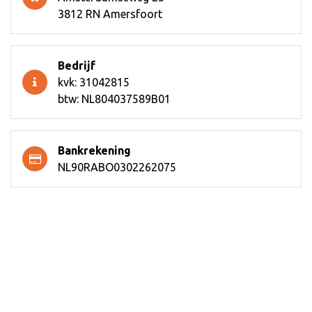
3812 RN Amersfoort
Bedrijf
kvk: 31042815
btw: NL804037589B01
Bankrekening
NL90RABO0302262075