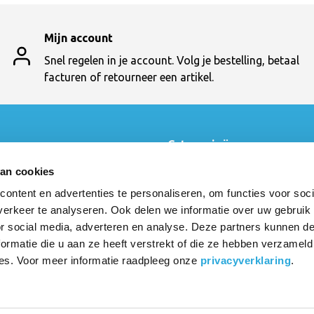
Mijn account
Snel regelen in je account. Volg je bestelling, betaal
facturen of retourneer een artikel.
t
Categorieën
Swopper
van cookies
en
Numo Task
ontent en advertenties te personaliseren, om functies voor soci
t
Bureau
cten
Muvman
erkeer te analyseren. Ook delen we informatie over uw gebruik
3Dee
or social media, adverteren en analyse. Deze partners kunnen 
Oyo
ormatie die u aan ze heeft verstrekt of die ze hebben verzameld
Showroom
es. Voor meer informatie raadpleeg onze
privacyverklaring
.
Top 10