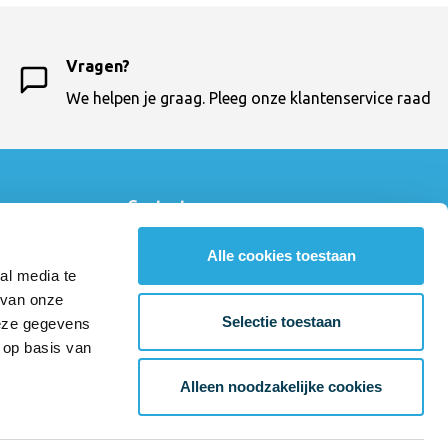
Vragen?
We helpen je graag. Pleeg onze klantenservice raad
Contactgegevens
Ergokruk
033 - 460 64 10
Alle cookies toestaan
al media te
klantenservice@ergokruk.nl
 van onze
Amsterdamseweg 23
Selectie toestaan
deze gegevens
3812 RN Amersfoort
 op basis van
KvK Number: 31042815
BTW-number: NL804037589B01
Alleen noodzakelijke cookies
Bankrekening: NL90RABO0302262075