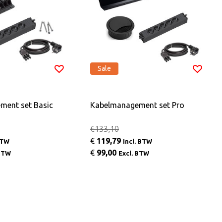
Sale
ment set Basic
Kabelmanagement set Pro
€133,10
€
119,79
BTW
Incl. BTW
€
99,00
 BTW
Excl. BTW