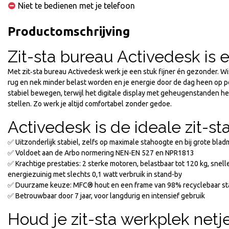
Niet te bedienen met je telefoon
Productomschrijving
Zit-sta bureau Activedesk is 
Sale
Met zit‑sta bureau Activedesk werk je een stuk fijner én gezonder. Wis
rug en nek minder belast worden en je energie door de dag heen op pei
stabiel bewegen, terwijl het digitale display met geheugenstanden he
stellen. Zo werk je altijd comfortabel zonder gedoe.
Kabelmanagement set Pro
Activedesk is de ideale zit-s
€133,10
✅ Uitzonderlijk stabiel, zelfs op maximale stahoogte en bij grote bla
€
119,79
Incl. BTW
✅ Voldoet aan de Arbo normering NEN-EN 527 en NPR1813
€
99,00
Excl. BTW
✅ Krachtige prestaties: 2 sterke motoren, belastbaar tot 120 kg, snelle
energiezuinig met slechts 0,1 watt verbruik in stand-by
✅ Duurzame keuze: MFC® hout en een frame van 98% recyclebaar staal
✅ Betrouwbaar door 7 jaar, voor langdurig en intensief gebruik
Houd je zit-sta werkplek net