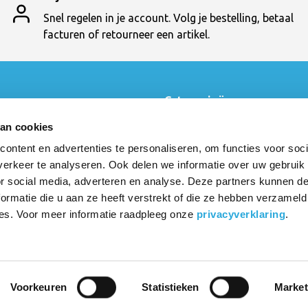
Snel regelen in je account. Volg je bestelling, betaal
facturen of retourneer een artikel.
t
Categorieën
Swopper
van cookies
en
Numo Task
ontent en advertenties te personaliseren, om functies voor soci
t
Bureau
cten
Muvman
erkeer te analyseren. Ook delen we informatie over uw gebruik
3Dee
or social media, adverteren en analyse. Deze partners kunnen 
Oyo
ormatie die u aan ze heeft verstrekt of die ze hebben verzameld
Showroom
es. Voor meer informatie raadpleeg onze
privacyverklaring
.
Top 10
Voorkeuren
Statistieken
Market