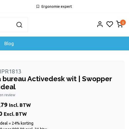
Ergonomie expert
0
Blog
 NPR1813
a bureau Activedesk wit | Swopper
deal
gen review
,79
Incl. BTW
0
Excl. BTW
deal = 24% korting