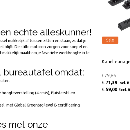
een echte alleskunner!
Sale
Sale
sel makkelijk af tussen zitten en staan, zodat je
l blijft. De stille motoren zorgen voor soepel en
t makkelijk maakt om je favoriete werkhoogte in te
Kabelmanagement set Advanced
Kabelmanage
ta bureautafel omdat:
€249,26
€79,86
dmaten
€
223,85
€
71,39
Incl. BTW
Incl. 
€
185,00
€
59,00
Excl. BTW
Excl.
 hoogteverstelling (4 cm/s), fluisterstil en
, met Global Greentag level B certificering
jes met onze