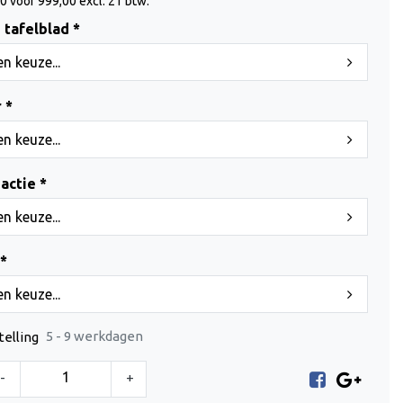
0 voor 999,00 excl. 21 btw.
tafelblad *
n keuze...
 *
n keuze...
actie *
n keuze...
*
n keuze...
5 - 9 werkdagen
telling
-
+