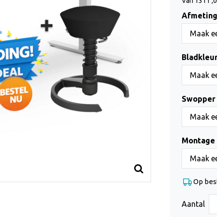
Van 1311 ,0
Afmeting 
Maak ee
Bladkleur
Maak ee
Swopper 
Maak ee
Montage 
Maak ee
Op bes
Aantal