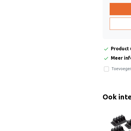
Product 
Meer in
Toevoegen 
Ook int