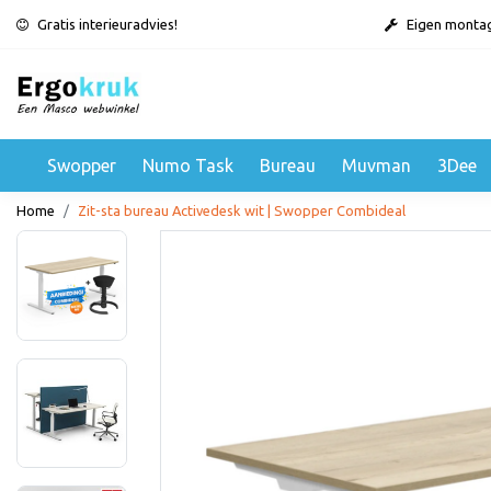
Gratis interieuradvies!
Eigen monta
Swopper
Numo Task
Bureau
Muvman
3Dee
Home
Zit-sta bureau Activedesk wit | Swopper Combideal