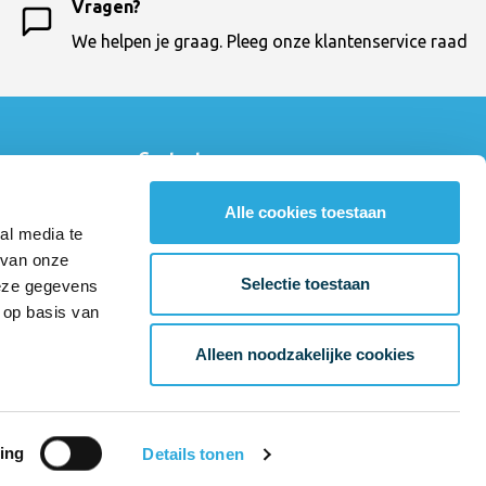
Vragen?
We helpen je graag. Pleeg onze klantenservice raad
Contactgegevens
Ergokruk
Alle cookies toestaan
033 - 460 64 10
al media te
klantenservice@ergokruk.nl
 van onze
Amsterdamseweg 23
Selectie toestaan
deze gegevens
3812 RN Amersfoort
 op basis van
KvK Number: 31042815
BTW-number: NL804037589B01
Alleen noodzakelijke cookies
Bankrekening: NL90RABO0302262075
ing
Details tonen