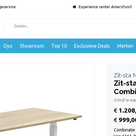
geservice
Experience center Amersfoort
Oyo
Showroom
Top 10
Exclusieve Deals
Merken
Zit-sta
Zit-st
Combi
Schrijf je ei
€
1.208
€
999,0
Combinatie 