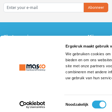
Abonneer
Klantenservice
Mijn accoun
Contact
Inloggen
Ergokruk maakt gebruik 
Over ons
Mijn bestelling
We gebruiken cookies om c
Algemene voorwaarden
Mijn verlanglijs
Linkpartners
Vergelijk produ
bieden en om ons websitev
Montage instructie
site met onze partners vo
Betaalmethoden
combineren met andere inf
Privacy Statement
uw gebruik van hun servic
Verzenden & retourneren
Toestemmingsselectie
© Copyright 2026 - Ergokruk | Realisatie
InStijl Media
Noodzakelijk
Algemene voorwaarden
|
Disclaimer
|
Privacy Statement
|