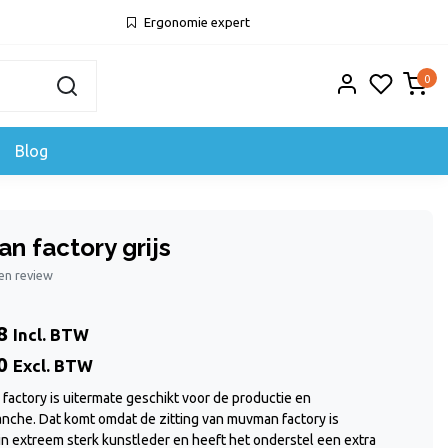
Ergonomie expert
0
Blog
n factory grijs
gen review
8
Incl. BTW
0
Excl. BTW
actory is uitermate geschikt voor de productie en
che. Dat komt omdat de zitting van muvman factory is
in extreem sterk kunstleder en heeft het onderstel een extra