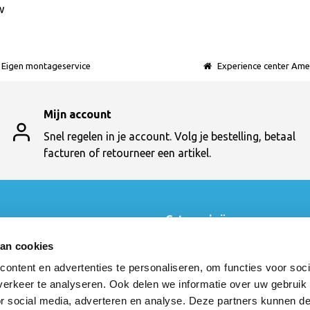
w
Eigen montageservice
Experience center Ame
Mijn account
Snel regelen in je account. Volg je bestelling, betaal
facturen of retourneer een artikel.
t
Categorieën
Swopper
van cookies
en
Numo Task
ontent en advertenties te personaliseren, om functies voor soci
t
Bureau
cten
Muvman
erkeer te analyseren. Ook delen we informatie over uw gebruik
3Dee
or social media, adverteren en analyse. Deze partners kunnen 