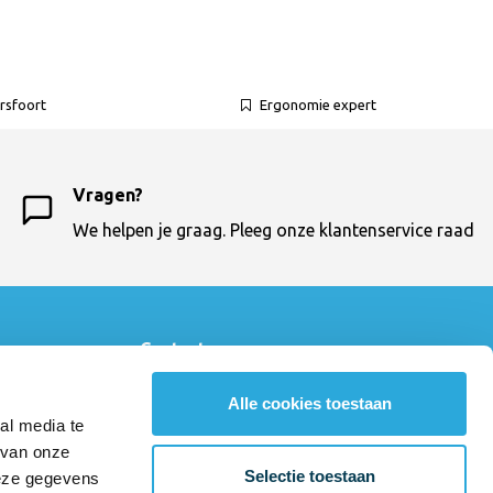
rsfoort
Ergonomie expert
Vragen?
We helpen je graag. Pleeg onze klantenservice raad
Contactgegevens
Ergokruk
Alle cookies toestaan
033 - 460 64 10
al media te
klantenservice@ergokruk.nl
 van onze
Amsterdamseweg 23
Selectie toestaan
deze gegevens
3812 RN Amersfoort