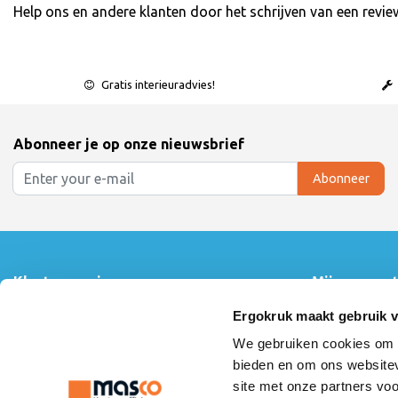
Help ons en andere klanten door het schrijven van een revie
Gratis interieuradvies!
Abonneer je op onze nieuwsbrief
Abonneer
Klantenservice
Mijn accoun
Contact
Inloggen
Ergokruk maakt gebruik 
Over ons
Mijn bestelling
We gebruiken cookies om c
Algemene voorwaarden
Mijn verlanglijs
Linkpartners
Vergelijk produ
bieden en om ons websitev
Montage instructie
site met onze partners vo