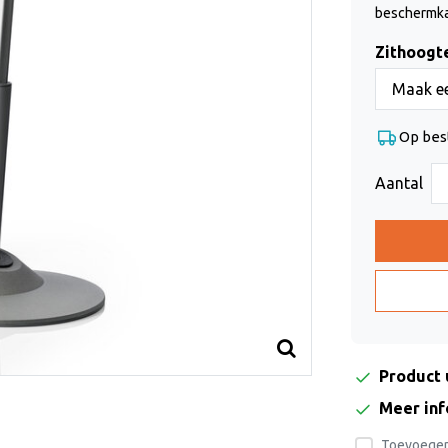
beschermka
Zithoogte
Maak ee
Op bes
Aantal
Product 
Meer in
Toevoegen 