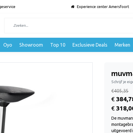
geservice
Experience center Amersfoort
Oyo
Showroom
Top 10
Exclusieve Deals
Merken
muvma
Schrijf je ei
€405,35
€
384,7
€
318,0
De muvman f
montagebran
uitgevoerd 