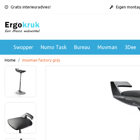
Gratis interieuradvies!
Eigen monta
Swopper
Numo Task
Bureau
Muvman
3Dee
Home
muvman factory grijs