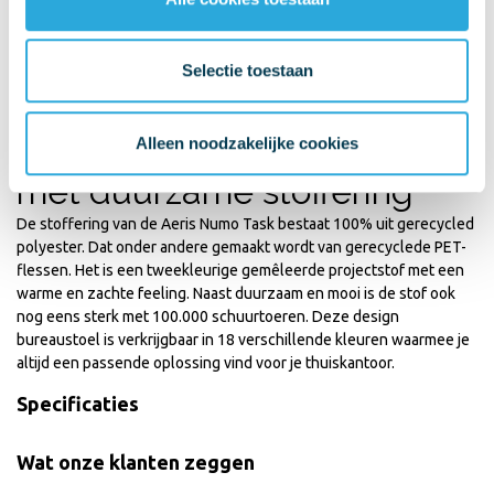
• Rugleuning hoogte: 43cm
• Wielen geschikt voor elke vloer
• Gewicht 11,0 kilo
Selectie toestaan
• 3 jaar garantie
Thuiswerplek bureaustoel
Alleen noodzakelijke cookies
met duurzame stoffering
De stoffering van de Aeris Numo Task bestaat 100% uit gerecycled
polyester. Dat onder andere gemaakt wordt van gerecyclede PET-
flessen. Het is een tweekleurige gemêleerde projectstof met een
warme en zachte feeling. Naast duurzaam en mooi is de stof ook
nog eens sterk met 100.000 schuurtoeren. Deze design
bureaustoel is verkrijgbaar in 18 verschillende kleuren waarmee je
altijd een passende oplossing vind voor je thuiskantoor.
Specificaties
Wat onze klanten zeggen