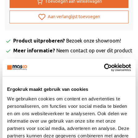
Toevoegen aan winkelwagen
Aan verlanglijst toevoegen
Product uitproberen?
Bezoek onze showroom!
Meer informatie?
Neem contact op over dit product
Toevoegen aan vergelijking
Strengths and weaknesses
Ergokruk maakt gebruik van cookies
Compacte bureaustoel voor thuis
We gebruiken cookies om content en advertenties te
Met 360 graden bewegingsvrijheid
personaliseren, om functies voor social media te bieden
Actief zitten gaat helemaal vanzelf!
en om ons websiteverkeer te analyseren. Ook delen we
Stijlvol & mooie stofkleuren
informatie over uw gebruik van onze site met onze
Je lichaam moet wennen
partners voor social media, adverteren en analyse. Deze
partners kunnen deze gegevens combineren met andere
Productomschrijving