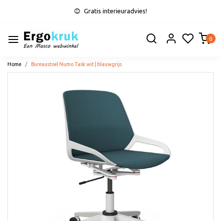
Gratis interieuradvies!
0
Home
Bureaustoel Numo Task wit | blauwgrijs
Vorige
Volge