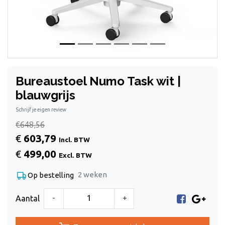
Bureaustoel Numo Task wit |
blauwgrijs
Schrijf je eigen review
€648,56
€
603,79
Incl. BTW
€
499,00
Excl. BTW
2 weken
Op bestelling
-
+
Aantal