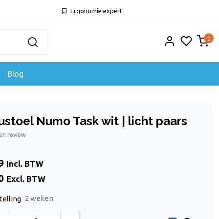
Ergonomie expert
0
Blog
stoel Numo Task wit | licht paars
gen review
9
Incl. BTW
0
Excl. BTW
2 weken
telling