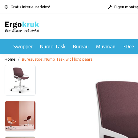
Gratis interieuradvies!
Eigen monta
Swopper
Numo Task
Bureau
Muvman
3Dee
Home
Bureaustoel Numo Task wit | licht paars