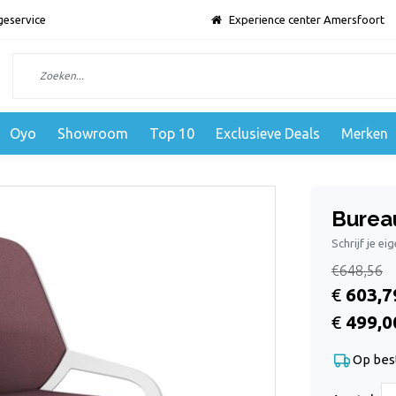
geservice
Experience center Amersfoort
Oyo
Showroom
Top 10
Exclusieve Deals
Merken
Bureau
Schrijf je ei
€648,56
€
603,7
€
499,0
Op bes