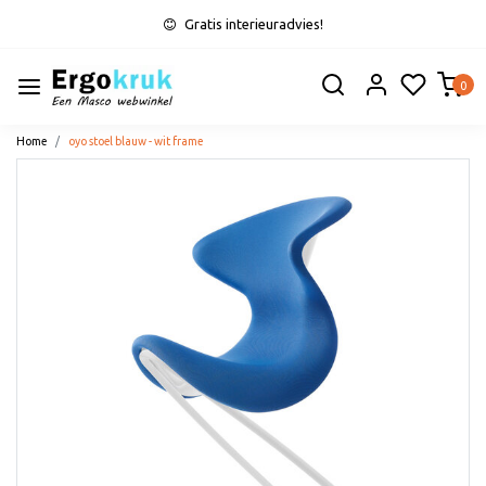
Gratis interieuradvies!
0
Home
oyo stoel blauw - wit frame
Vorige
Volge