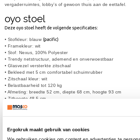
vergaderruimtes, lobby’s of gewoon thuis aan de eettafel.
oyo stoel
Deze oyo stoel heeft de volgende specificaties:
• Stofkleur: blauw
(pacific)
• Framekleur: wit
• Stof: Nexus, 100% Polyester
• Trendy netstructuur, ademend en onverwoestbaar
• Glasvezel versterkte zitschaal
• Bekleed met 5 cm comfortabel schuimrubber
• Zitschaal kleur: wit
• Belastbaarheid tot 120 kg
• Afmeting: breedte 52 cm, diepte 68 cm, hoogte 93 cm
• Zithoogte 48,5 cm
• Universeel glijders: op alle vloeren toepasbaar
• Bijgesloten velcro band voor bijzonder gevoelige vloeren
• Gewicht 9,8 kilo
• 3 jaar garantie
Ergokruk maakt gebruik van cookies
oyo stoel als design
We gebruiken cookies om content en advertenties te persona