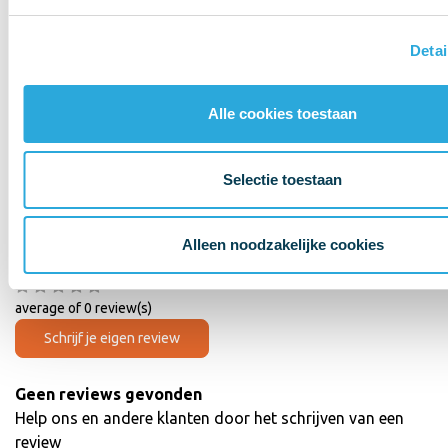
Detai
Alle cookies toestaan
Product informatie
Artikelcode
AE-OYO04W
Selectie toestaan
EAN
4250200406799
Wat onze klanten zeggen
Alleen noodzakelijke cookies
average of 0 review(s)
Schrijf je eigen review
Geen reviews gevonden
Help ons en andere klanten door het schrijven van een
review