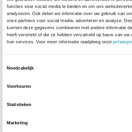
functies voor social media te bieden en om ons websiteverke
klassieker
analyseren. Ook delen we informatie over uw gebruik van on
De oyo is een volledig nieuw zitconcept en nodigt uit tot meer
onze partners voor social media, adverteren en analyse. De
bewegen. oyo is getekend door designer Martin Ballendat.
kunnen deze gegevens combineren met andere informatie di
Zijn ontwerp bevindt zich tussen retro en modern en mag nu
heeft verstrekt of die ze hebben verzameld op basis van uw 
al een designer klassieker genoemd worden. Kenmerkend is
hun services. Voor meer informatie raadpleeg onze
privacyv
de witte kuipvorm die de bezitter een ongewoon prettig
zitcomfort geeft. Het beste van de oyo stoel, is zijn subtiele
schommel door het iets gebogen frame. Zo schommelt de
Toestemmingsselectie
oyo een portie goed humeur mee.
Noodzakelijk
Voorkeuren
Statistieken
Marketing