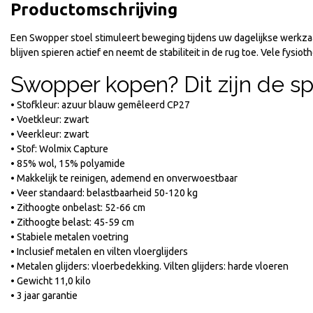
Productomschrijving
Een Swopper stoel stimuleert beweging tijdens uw dagelijkse werkzaa
blijven spieren actief en neemt de stabiliteit in de rug toe. Vele fysi
Swopper kopen? Dit zijn de sp
• Stofkleur: azuur blauw gemêleerd CP27
• Voetkleur: zwart
• Veerkleur: zwart
• Stof: Wolmix Capture
• 85% wol, 15% polyamide
• Makkelijk te reinigen, ademend en onverwoestbaar
• Veer standaard: belastbaarheid 50-120 kg
• Zithoogte onbelast: 52-66 cm
• Zithoogte belast: 45-59 cm
• Stabiele metalen voetring
• Inclusief metalen en vilten vloerglijders
• Metalen glijders: vloerbedekking. Vilten glijders: harde vloeren
• Gewicht 11,0 kilo
• 3 jaar garantie