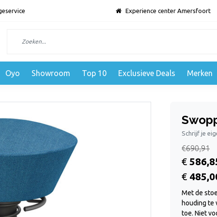
geservice
Experience center Amersfoort
Oyo
Showroom
Top 10
Exclusieve Deals
Merken
Swopp
Schrijf je ei
€690,91
€
586,8
€
485,0
Met de stoe
houding te w
toe. Niet v