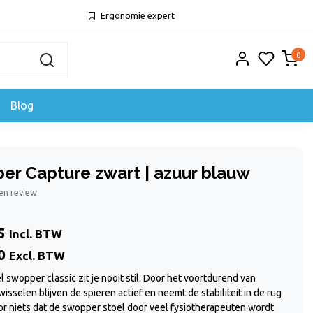
Ergonomie expert
0
Blog
er Capture zwart | azuur blauw
gen review
5
Incl. BTW
0
Excl. BTW
l swopper classic zit je nooit stil. Door het voortdurend van
isselen blijven de spieren actief en neemt de stabiliteit in de rug
oor niets dat de swopper stoel door veel fysiotherapeuten wordt