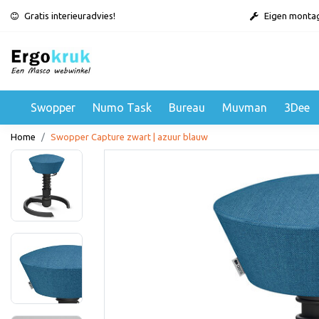
Gratis interieuradvies!
Eigen monta
Swopper
Numo Task
Bureau
Muvman
3Dee
Home
Swopper Capture zwart | azuur blauw