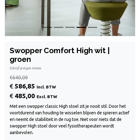
Swopper Comfort High wit |
groen
Schrijf je eigen review
€640,09
€
586,85
Incl. BTW
€
485,00
Excl. BTW
Met een swopper classic High stoel zit je nooit stil. Door het
voortdurend van houding te wisselen blijven de spieren actief
en neemt de stabiliteit in de rug toe. Niet voor niets dat de
swopper High stoel door veel fysiotherapeuten wordt
aanbevolen.