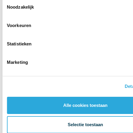
Toestemmingsselectie
je verbrand calorieën bij het zitten!
Noodzakelijk
Bekijk de Aeris swopper video
Voorkeuren
Statistieken
Marketing
Det
Alle cookies toestaan
Selectie toestaan
Product informatie