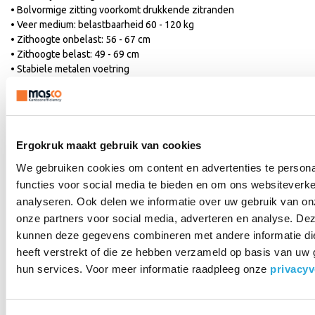
• Bolvormige zitting voorkomt drukkende zitranden
• Veer medium: belastbaarheid 60 - 120 kg
• Zithoogte onbelast: 56 - 67 cm
• Zithoogte belast: 49 - 69 cm
• Stabiele metalen voetring
• Inclusief metalen en vilten vloerglijders
• Metalen glijders: vloerbedekking. Vilten glijders: harde vloeren
• Gewicht 11,0 kilo
• 3 jaar garantie
Ergokruk maakt gebruik van cookies
Swopper High voordelen |
We gebruiken cookies om content en advertenties te persona
een actieve zit!
functies voor social media te bieden en om ons websiteverke
analyseren. Ook delen we informatie over uw gebruik van on
De gebruiker van een Swopper High profiteert optimaal van de 3D
onze partners voor social media, adverteren en analyse. De
gepatenteerde technologie. Deze technologie zorgt voor een
kunnen deze gegevens combineren met andere informatie di
actieve werkhouding met beweging opzij, naar voren en naar
heeft verstrekt of die ze hebben verzameld op basis van uw 
achteren. Een optimale zithouding ten opzichte van het werkblad
gaat dan ook vanzelf. Wat opvalt aan een Swopper High is het
hun services. Voor meer informatie raadpleeg onze
privacyv
ontbreken van een rugleuning. Door het ontbreken van een
rugleuning wordt de rug continu getraind en behouden de
tussenwervelschijven hun elasticiteit. Dus bewegen is gezond en