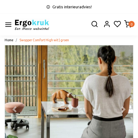
Gratis interieuradvies!
0
Home
Swopper Comfort High wit | groen
Vorige
Volge