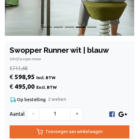
Swopper Runner wit | blauw
Schrijf je eigen review
€711,48
€
598,95
Incl. BTW
€
495,00
Excl. BTW
2 weken
Op bestelling
-
+
Aantal
Toevoegen aan winkelwagen