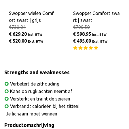
Swopper wielen Comf
Swopper Comfort zwa
ort zwart | grijs
rt | zwart
€730,84
€700,59
€
629,20
€
598,95
Incl. BTW
Incl. BTW
€
520,00
€
495,00
Excl. BTW
Excl. BTW
Strengths and weaknesses
Verbetert de zithouding
Kans op rugklachten neemt af
Versterkt en traint de spieren
Verbrandt calorieën bij het zitten!
Je lichaam moet wennen
Productomschrijving