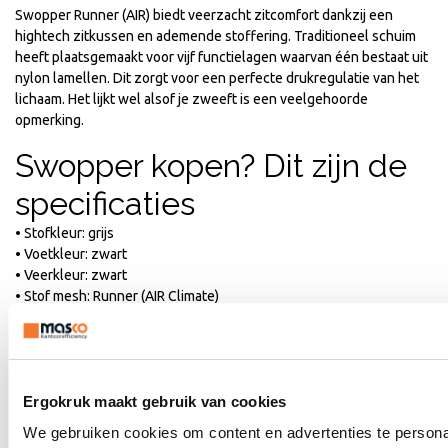
Swopper Runner (AIR) biedt veerzacht zitcomfort dankzij een
hightech zitkussen en ademende stoffering. Traditioneel schuim
heeft plaatsgemaakt voor vijf functielagen waarvan één bestaat uit
nylon lamellen. Dit zorgt voor een perfecte drukregulatie van het
lichaam. Het lijkt wel alsof je zweeft is een veelgehoorde
opmerking.
Swopper kopen? Dit zijn de
specificaties
• Stofkleur: grijs
• Voetkleur: zwart
• Veerkleur: zwart
• Stof mesh: Runner (AIR Climate)
• 100% Polyester
• Ademend en onverwoestbaar
• Bolvormige zitting voorkomt drukkende zitranden
• Veer standaard: belastbaarheid 50-120 kilo
Ergokruk maakt gebruik van cookies
• Zithoogte onbelast: 52-66 cm
• Zithoogte belast: 45-59 cm
We gebruiken cookies om content en advertenties te persona
• Stabiele metalen voetring