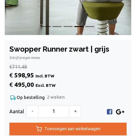
Swopper Runner zwart | grijs
Schrijf je eigen review
€711,48
€
598,95
Incl. BTW
€
495,00
Excl. BTW
2 weken
Op bestelling
-
+
Aantal
Toevoegen aan winkelwagen