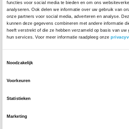
functies voor social media te bieden en om ons websiteverke
• Inclusief metalen en vilten vloerglijders
analyseren. Ook delen we informatie over uw gebruik van on
• Metalen glijders: vloerbedekking. Vilten glijders: harde vloeren
onze partners voor social media, adverteren en analyse. De
• Gewicht 11,0 kilo
• 3 jaar garantie
kunnen deze gegevens combineren met andere informatie di
heeft verstrekt of die ze hebben verzameld op basis van uw 
Swopper voordelen | Een
hun services. Voor meer informatie raadpleeg onze
privacyv
actieve en ademende zit!
De gebruiker van een Swopper profiteert optimaal van de 3D
Toestemmingsselectie
gepatenteerde technologie. Deze technologie zorgt voor een
Noodzakelijk
actieve werkhouding met beweging opzij, naar voren en naar
achteren. Een optimale zithouding ten opzichte van het werkblad
gaat dan ook vanzelf. De geleidelijke drukverdeling in de zitting
Voorkeuren
zorgt ervoor dat pijnlijke drukpunten tijdens het zitten geen kans
maken. Dit geeft een comfortabele zit tijdens de lange werkuren.
Statistieken
Bekijk de Aeris swopper video
Marketing