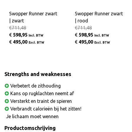
Swopper Runner zwart
Swopper Runner zwart
| zwart
| rood
€711,48
€711,48
€
598,95
€
598,95
Incl. BTW
Incl. BTW
€
495,00
€
495,00
Excl. BTW
Excl. BTW
Strengths and weaknesses
Verbetert de zithouding
Kans op rugklachten neemt af
Versterkt en traint de spieren
Verbrandt calorieën bij het zitten!
Je lichaam moet wennen
Productomschrijving