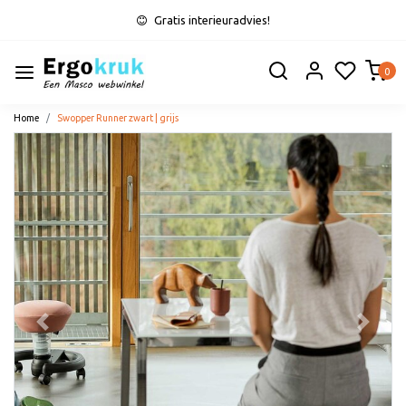
Gratis interieuradvies!
0
Home
Swopper Runner zwart | grijs
Vorige
Volge