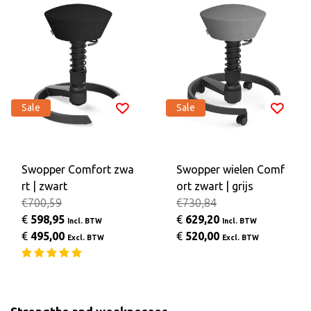
Sale
Sale
Swopper Comfort zwa
Swopper wielen Comf
rt | zwart
ort zwart | grijs
€700,59
€730,84
€
598,95
€
629,20
Incl. BTW
Incl. BTW
€
495,00
€
520,00
Excl. BTW
Excl. BTW