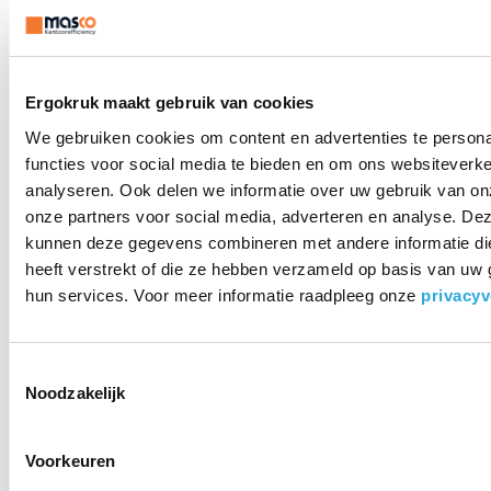
• Voetkleur: wit
• Veerkleur: wit
• Stof mesh: Runner (AIR Climate)
• 100% Polyester
• Ademend en onverwoestbaar
Ergokruk maakt gebruik van cookies
• Bolvormige zitting voorkomt drukkende zitranden
We gebruiken cookies om content en advertenties te persona
• Veer standaard: belastbaarheid 50-120 kg
functies voor social media te bieden en om ons websiteverke
• Zithoogte onbelast: 52-66 cm
• Zithoogte belast: 45-59 cm
analyseren. Ook delen we informatie over uw gebruik van on
• Stabiele metalen voetring
onze partners voor social media, adverteren en analyse. De
• Geleverd met wielen voor harde of zachte vloeren
kunnen deze gegevens combineren met andere informatie di
• Gewicht 11,0 kilo
heeft verstrekt of die ze hebben verzameld op basis van uw 
• 3 jaar garantie
hun services. Voor meer informatie raadpleeg onze
privacyv
Swopper voordelen | een
actieve zit!
Toestemmingsselectie
Noodzakelijk
De gebruiker van een Swopper profiteert optimaal van de 3D
gepatenteerde technologie. Deze technologie zorgt voor een
actieve werkhouding met beweging opzij, naar voren en naar
Voorkeuren
achteren. Een optimale zithouding ten opzichte van het werkblad