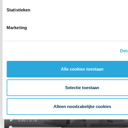
gaat dan ook vanzelf. Wat opvalt aan een Swopper is het ontbreken
van een rugleuning. Door het ontbreken van een rugleuning wordt
Statistieken
de rug continu getraind en behouden de tussenwervelschijven hun
elasticiteit. Dus bewegen is gezond en je verbrand calorieën bij het
zitten!
Marketing
Bekijk de Aeris swopper video
Det
Alle cookies toestaan
Selectie toestaan
Alleen noodzakelijke cookies