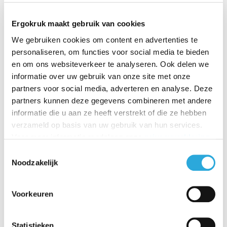
Ergokruk maakt gebruik van cookies
muvman blauw - voet
muvman grijs - voet z
We gebruiken cookies om content en advertenties te
zwart
wart
personaliseren, om functies voor social media te bieden
€435,60
€477,95
en om ons websiteverkeer te analyseren. Ook delen we
€
373,89
€
369,05
Incl. BTW
Incl. BTW
informatie over uw gebruik van onze site met onze
€
309,00
€
305,00
Excl. BTW
Excl. BTW
partners voor social media, adverteren en analyse. Deze
partners kunnen deze gegevens combineren met andere
informatie die u aan ze heeft verstrekt of die ze hebben
verzameld op basis van uw gebruik van hun services.
Voor meer informatie raadpleeg onze
privacyverklaring
.
Toestemmingsselectie
Noodzakelijk
Voorkeuren
Sale
Sale
Statistieken