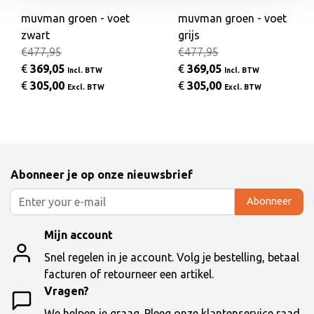
muvman groen - voet
muvman groen - voet
zwart
grijs
€477,95
€477,95
€
369,05
€
369,05
Incl. BTW
Incl. BTW
€
305,00
€
305,00
Excl. BTW
Excl. BTW
Abonneer je op onze nieuwsbrief
Abonneer
Mijn account
Snel regelen in je account. Volg je bestelling, betaal
facturen of retourneer een artikel.
Vragen?
We helpen je graag. Pleeg onze klantenservice raad