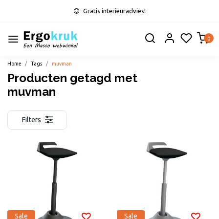
Gratis interieuradvies!
0
Home
Tags
muvman
Producten getagd met
muvman
Filters
Sale
Sale